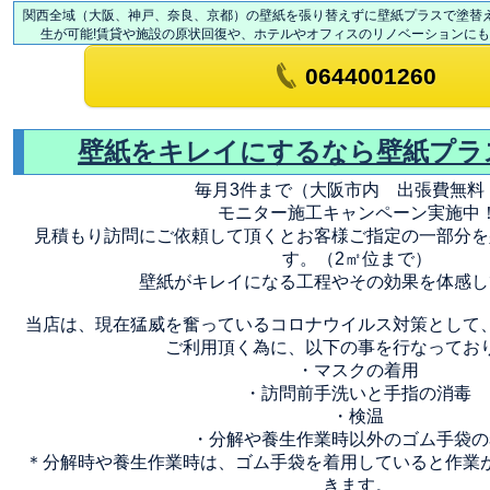
関西全域（大阪、神戸、奈良、京都）の壁紙を張り替えずに壁紙プラスで塗替
生が可能!賃貸や施設の原状回復や、ホテルやオフィスのリノベーションに
0644001260
壁紙をキレイにするなら壁紙プラ
毎月3件まで（大阪市内 出張費無料
モニター施工キャンペーン実施中
見積もり訪問にご依頼して頂くとお客様ご指定の一部分を
す。（2㎡位まで）
壁紙がキレイになる工程やその効果を体感し
当店は、現在猛威を奮っているコロナウイルス対策として
ご利用頂く為に、以下の事を行なってお
・マスクの着用
・訪問前手洗いと手指の消毒
・検温
・分解や養生作業時以外のゴム手袋の
＊分解時や養生作業時は、ゴム手袋を着用していると作業
きます。