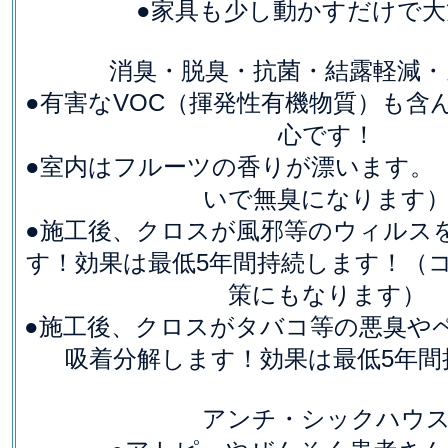
●家具も少し動かすだけで大
消臭・脱臭・抗菌・結露軽減・
●有害なVOC（揮発性有機物質）も含
心です！
●室内はフルーツの香りが漂います。
いで無臭になります
●施工後、クロスが風邪等のウィルス
す！効果は最低5年間持続します！（
策にもなります）
●施工後、クロスがタバコ等の悪臭や
吸着分解します！効果は最低5年間
アンチ・シックハウ