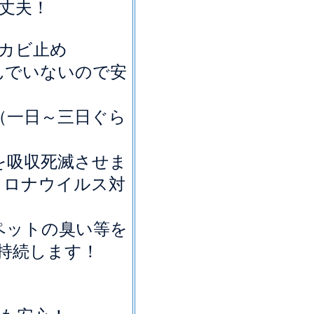
丈夫！
カビ止め
んでいないので安
（一日～三日ぐら
）
を吸収死滅させま
コロナウイルス対
ペットの臭い等を
持続します！
ス