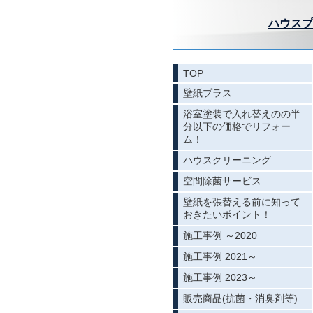
ハウスプ
TOP
壁紙プラス
浴室塗装で入れ替えのの半
分以下の価格でリフォー
ム！
ハウスクリーニング
空間除菌サービス
壁紙を張替える前に知って
おきたいポイント！
施工事例 ～2020
施工事例 2021～
施工事例 2023～
販売商品(抗菌・消臭剤等)