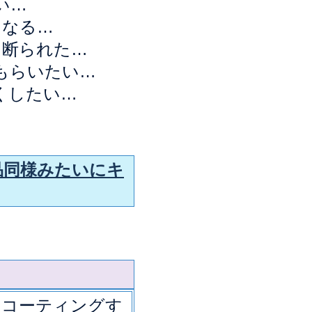
い…
になる…
と断られた…
もらいたい…
くしたい…
品同様みたいにキ
ンコーティングす