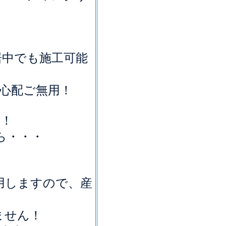
居中でも施工可能
心配ご無用！
も！
ら・・・
用しますので、産
！
ません！