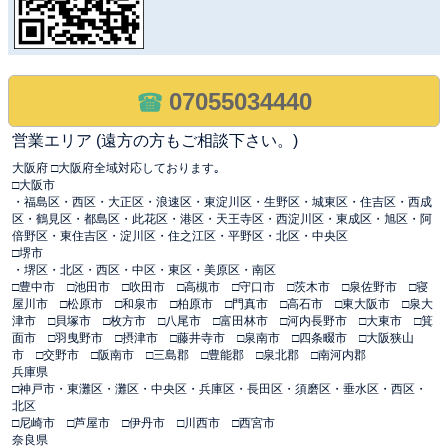
07055034440
営業エリア (遠方の方もご相談下さい。)
大阪府 □大阪府全域対応しております｡
□大阪市
・福島区・西区・大正区・浪速区・東淀川区・生野区・城東区・住吉区・西成
区・鶴見区・都島区・此花区・港区・天王寺区・西淀川区・東成区・旭区・阿
倍野区・東住吉区・淀川区・住之江区・平野区・北区・中央区
□堺市
・堺区・北区・西区・中区・東区・美原区・南区
□豊中市 □池田市 □吹田市 □高槻市 □守口市 □茨木市 □泉佐野市 □寝
屋川市 □松原市 □和泉市 □柏原市 □門真市 □高石市 □東大阪市 □泉大
津市 □貝塚市 □枚方市 □八尾市 □富田林市 □河内長野市 □大東市 □箕
面市 □羽曳野市 □摂津市 □藤井寺市 □泉南市 □四条畷市 □大阪狭山
市 □交野市 □阪南市 □三島郡 □豊能郡 □泉北郡 □南河内郡
兵庫県
□神戸市・東灘区・灘区・中央区・兵庫区・長田区・須磨区・垂水区・西区・
北区
□尼崎市 □芦屋市 □伊丹市 □川西市 □西宮市
奈良県