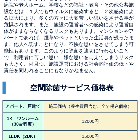
病院や老人ホーム、学校などの福祉・教育・その他公共施
設などは、１人でもウィルスに感染すると、２次感染によ
る拡大により、多くの方々に大変苦しい思いをさせる事が
危惧されます。また、施設の運営者への感染により運営自
体がままならなくなるリスクもあります。マンションやア
パートであれば、煙草やペットといった生活臭が残ったま
ま、他人へ託すことになり、不快な思いをさせてしまう可
能性もあります。このように除菌を適切に行わないこと
で、利用者に苦しい思い、嫌な思いを与えてしまうリスク
も大きく、尚且つ、施設運営における社会的評価の低下や
責任を問われることにもなりかねません。
空間除菌サービス価格表
アパート、戸建て
施工価格（養生費用含む、全て税込価格）
1K ワンルーム
12000円
（30㎡程度）
1LDK（2DK）
15000円