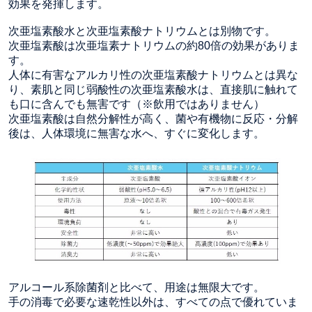
効果を発揮します。
次亜塩素酸水と次亜塩素酸ナトリウムとは別物です。
次亜塩素酸は次亜塩素ナトリウムの約80倍の効果がありま
す。
人体に有害なアルカリ性の次亜塩素酸ナトリウムとは異な
り、素肌と同じ弱酸性の次亜塩素酸水は、直接肌に触れて
も口に含んでも無害です（※飲用ではありません）
次亜塩素酸は自然分解性が高く、菌や有機物に反応・分解
後は、人体環境に無害な水へ、すぐに変化します。
アルコール系除菌剤と比べて、用途は無限大です。
手の消毒で必要な速乾性以外は、すべての点で優れていま