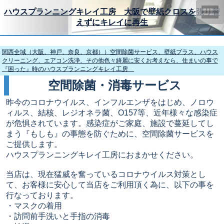
ハウスプランニングキレイ工房 大阪で壁紙クロスを張り替
えずにキレイに再生
関西全域（大阪、神戸、奈良、京都））空間除菌サービス、壁紙プラス、ハウス
クリーニング、エアコン洗浄、その他色々綺麗に安くお考えなら、住まいの事で
『困った』時のハウスプランニングキレイ工房
空間除菌・消毒サービス
昨今のコロナウイルス、インフルエンザをはじめ、ノロウ
ィルス、結核、レジオネラ菌、O157等、近年様々な感染症
が危惧されています。感染症がご家庭、施設で蔓延してし
まう『もしも』の事態を防ぐために、空間除菌サービスを
ご提供します。
ハウスプランニングキレイ工房におまかせください。
当店は、現在猛威を奮っているコロナウイルス対策とし
て、お客様に安心して当店をご利用頂く為に、以下の事を
行なっております。
・マスクの着用
・訪問前手洗いと手指の消毒