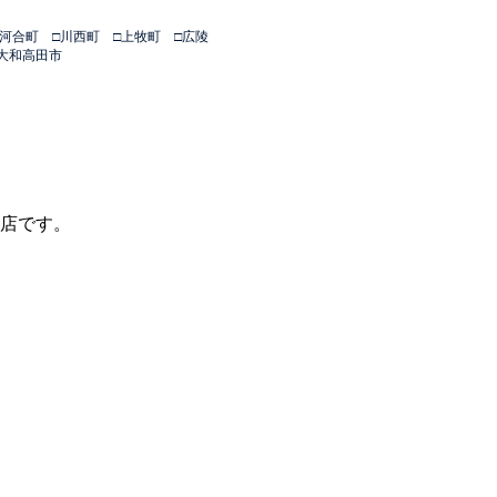
□河合町 □川西町 □上牧町 □広陵
□大和高田市
理店です。