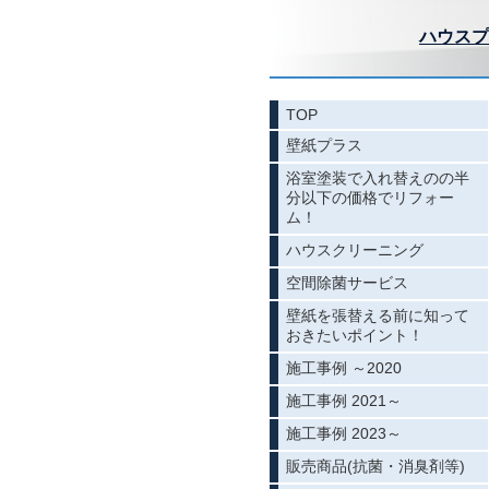
ハウスプ
TOP
壁紙プラス
浴室塗装で入れ替えのの半
分以下の価格でリフォー
ム！
ハウスクリーニング
空間除菌サービス
壁紙を張替える前に知って
おきたいポイント！
施工事例 ～2020
施工事例 2021～
施工事例 2023～
販売商品(抗菌・消臭剤等)