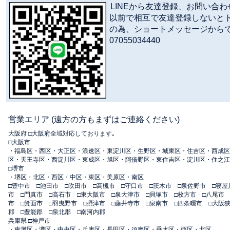
LINEから友達登録、お問い合わせ
以前で相互で友達登録しないと
の為、ショートメッセージから
07055034440
営業エリア (遠方の方もまずはご連絡ください)
大阪府 □大阪府全域対応しております｡
□大阪市
・福島区・西区・大正区・浪速区・東淀川区・生野区・城東区・住吉区・西成区
区・天王寺区・西淀川区・東成区・旭区・阿倍野区・東住吉区・淀川区・住之江
□堺市
・堺区・北区・西区・中区・東区・美原区・南区
□豊中市 □池田市 □吹田市 □高槻市 □守口市 □茨木市 □泉佐野市 □寝屋
市 □門真市 □高石市 □東大阪市 □泉大津市 □貝塚市 □枚方市 □八尾市
市 □箕面市 □羽曳野市 □摂津市 □藤井寺市 □泉南市 □四条畷市 □大阪
郡 □豊能郡 □泉北郡 □南河内郡
兵庫県 □神戸市
・東灘区・灘区・中央区・兵庫区・長田区・須磨区・垂水区・西区・北区