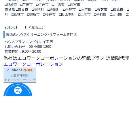
□尼崎市 □芦屋市 □伊丹市 □川西市 □西宮市
奈良県 □奈良市 □安堵町 □斑鳩町 □生駒市 □王寺町 □香芝市 □橿原市 
町 □葛城市 □御所市 □桜井市 □田原本町 □天理市 □平郡町 □三宅町 
2016.01 ＨＰ立ち上げ
関西のハウスクリーニング･リフォーム専門店
ハウスプランニングキレイ工房
お問い合わせ 06-4400-1260
営業時間：9:00～20:00
当社はエコワークコーポレーションの壁紙プラス 近畿圏代
エコワークコーポレーション
大阪市平野区
エアコンクリーニング