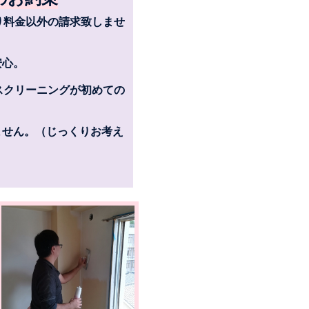
り料金以外の請求致しませ
安心。
スクリーニングが初めての
。
ません。（じっくりお考え