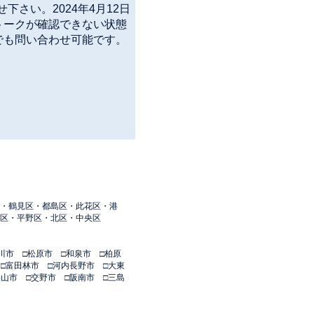
下さい。2024年4月12日
トークが確認できない状態
でも問い合わせ可能です。
・鶴見区・都島区・此花区・港
区・平野区・北区・中央区
川市 □松原市 □和泉市 □柏原
 □富田林市 □河内長野市 □大東
狭山市 □交野市 □阪南市 □三島