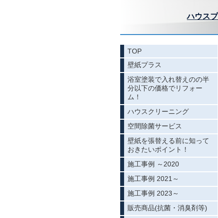
ハウスプ
TOP
壁紙プラス
浴室塗装で入れ替えのの半
分以下の価格でリフォー
ム！
ハウスクリーニング
空間除菌サービス
壁紙を張替える前に知って
おきたいポイント！
施工事例 ～2020
施工事例 2021～
施工事例 2023～
販売商品(抗菌・消臭剤等)