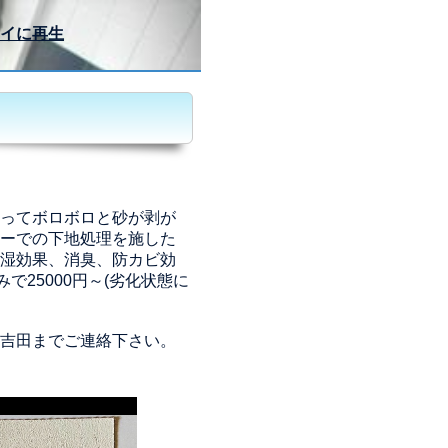
イに再生
ってボロボロと砂が剥が
ーでの下地処理を施した
湿効果、消臭、防カビ効
で25000円～(劣化状態に
吉田までご連絡下さい。